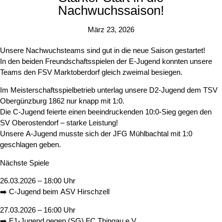
Nachwuchssaison!
März 23, 2026
Unsere Nachwuchsteams sind
gut in die neue Saison gestartet
!
In den beiden Freundschaftsspielen der
E‑Jugend
konnten unsere
Teams den
FSV Marktoberdorf
gleich
zweimal besiegen
.
Im Meisterschaftsspielbetrieb unterlag unsere
D2‑Jugend
dem
TSV
Obergünzburg 1862
nur knapp mit
1:0
.
Die
C‑Jugend
feierte einen beeindruckenden
10:0‑Sieg
gegen den
SV Oberostendorf
– starke Leistung!
Unsere
A‑Jugend
musste sich der
JFG Mühlbachtal
mit
1:0
geschlagen geben.
Nächste Spiele
26.03.2026 – 18:00 Uhr
➡️
C‑Jugend
beim
ASV Hirschzell
27.03.2026 – 16:00 Uhr
➡️
E1‑Jugend
gegen
(SG) FC Thingau e.V.