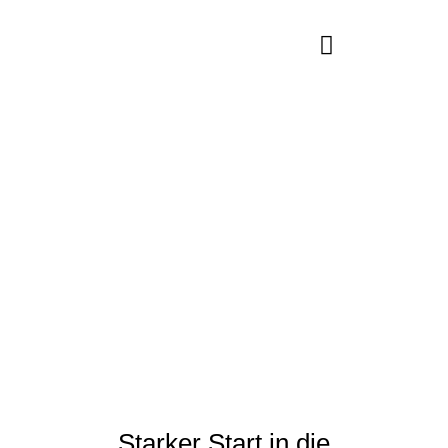
Starker Start in die
Nachwuchssaison!
Starker Start in die